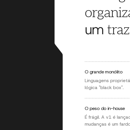
organiz
um
tra
O grande monólito
Linguagens proprietár
lógica "black box".
O peso do in-house
É frágil. A v1 é lanç
mudanças é um fardo