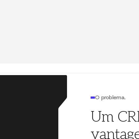
lchimp
mailchimp.com
Ben Chestnut
3517 W
el
accel.com
Ray Damm
4140 P
nders Fund
foundersfund.com
System
SYS
gle
google.com
Sundar Pichai
4140 P
ate
O problema.
Um CRM
vantag