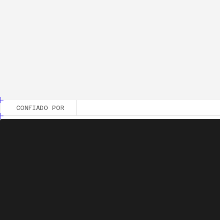
Mai
Acc
Fou
Goo
Calcul
CONFIADO POR