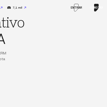
7,1 mil
ENTRAR
COMEÇAR
tivo
A
 CRM
pta