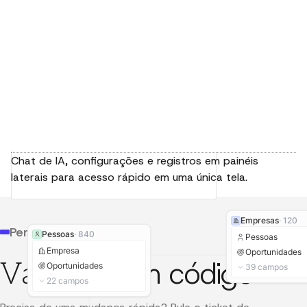
Chat de IA, configurações e registros em painéis
laterais para acesso rápido em uma única tela.
+
Novo registro
✧
Enriquecer
✎
Editar ações
Empresas
·
120
Geral
Gatilho
Espaço de trabalho
Personalização
Pessoas
·
840
Registro é criado
URL
anthropic.com
Pessoas
Empresas
Félix Malfait
Proprietário da conta
Empresa
Oportunidades
sem código
Vá além
Endereço
548 Market St, San Fr...
Oportunidades
39
campos
Pessoas
ICP
✓ True
22
campos
Oportunidades
Receita
$500,000