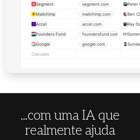
Segment
segment.com
Peter 
Mailchimp
mailchimp.com
Ben C
Accel
accel.com
Ray D
Founders Fund
foundersfund.com
Syste
SYS
Google
google.com
Sundar
Calculate
...com uma IA que
realmente ajuda