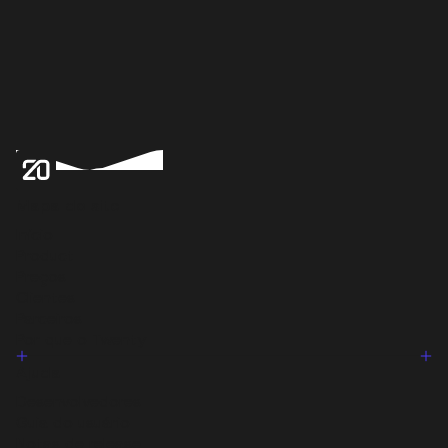
Mapa do site
Início
Product
Preços
Clientes
Parceiros
Por que o Twenty
Ajuda
Desenvolvedores
Guia do usuário
Notas de release