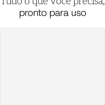
Tudo o que você precisa,
pronto para uso
Dashboards
/
Desempenho de vendas
⌘K
Receita (YTD)
Tamanho médio do negócio
$1.2M
$9.4K
12
%
5
%
Negócios por mês
40
30
20
10
0
Jan
Fev
Mar
Abr
Mai
Jun
Jul