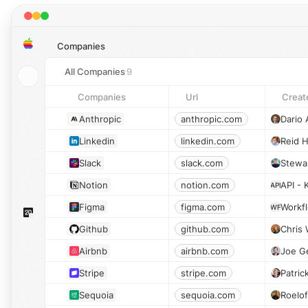
Companies
All Companies
9
Companies
Url
Creat
Anthropic
anthropic.com
Dario
Linkedin
linkedin.com
Reid 
Slack
slack.com
Notion
notion.com
API -
API
Figma
figma.com
Workf
WF
Github
github.com
Chris 
Airbnb
airbnb.com
Joe G
Stripe
stripe.com
Patric
Sequoia
sequoia.com
Roelof