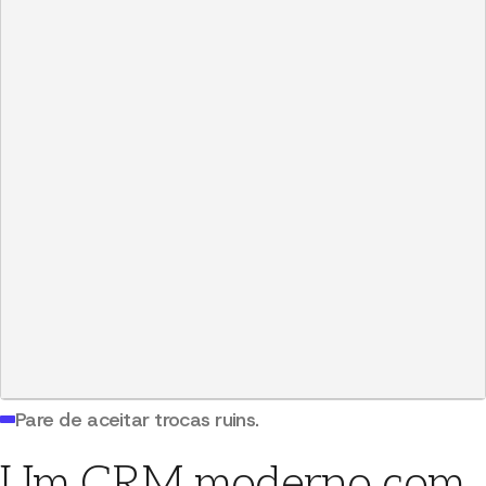
Company
Empresa
ex: Anthropic
Job Title
Cargo
ex: CEO
IMPORTAÇÃO DE DADOS
07 / 07
De CSV para CRM em minutos.
Fluxo de importação CSV
Mapeamento de coluna para campo (incluindo
relações)
Exportação CSV a qualquer momento
Pare de aceitar trocas ruins.
Um CRM moderno com