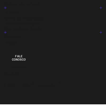
Gerador de halftone
Jurídico
Política de Privacidade
Termos e Condições
Central de confiança
Conectar
LinkedIn
FALE
CONOSCO
COMEÇAR
Português
© 2026 – TWENTY