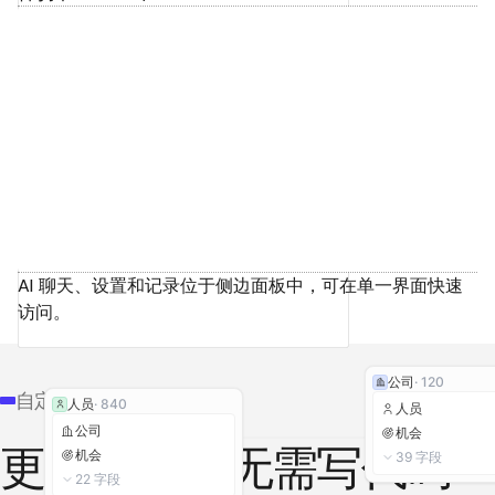
AI 聊天、设置和记录位于侧边面板中，可在单一界面快速
访问。
+
新建记录
✧
丰富
✎
编辑动作
公司
·
120
常规
触发器
工作区
自定义能力
人员
·
840
URL
anthropic.com
记录已创建
人员
公司
Félix Malfait
账户负责人
公司
机会
无需写代码
更进一步，
地址
548 Market St, San Fr...
机会
39
字段
人员
ICP
✓ True
22
字段
机会