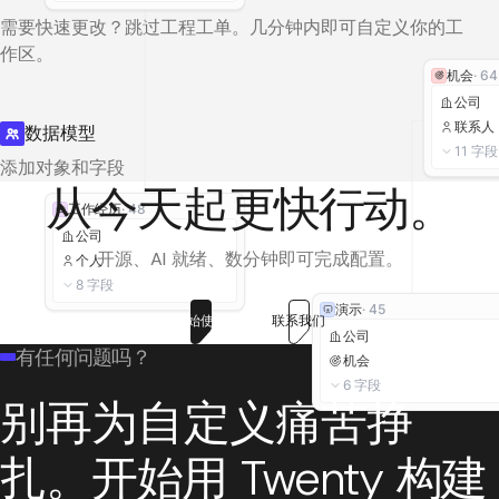
收入
$500,000
需要快速更改？跳过工程工单。几分钟内即可自定义你的工
任务
动作
筛选器
作区。
备注
机会
·
64
字段
仪表盘
公司
布局
联系人
数据模型
工作流
▾
11
字段
常规
添加对象和字段
创
工作流
动作
更快行动。
搜索记录
从今天起
常规
完成
工作流运行
工作经历
·
48
账户负责人
·
关系
工作流版本
公司
开源、AI 就绪、数分钟即可完成配置。
个人
收入
·
货币
8
字段
附加信息
动作
演示
·
45
ICP
·
布尔
开始使用
联系我们
AI 代理
公司
有任何问题吗？
添加分区
机会
其他
6
字段
别再为自定义痛苦挣
员工
·
数字
地址
·
地址
动作
动作
动作
开始用 Twenty 构建
扎。
更新记录
发送电子邮件
创建记
创建日期
·
日期和时间