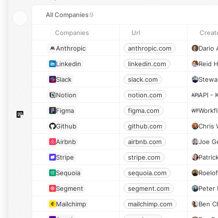
All Companies
9
Companies
Url
Creat
Anthropic
anthropic.com
Dario
Linkedin
linkedin.com
Reid 
Slack
slack.com
Notion
notion.com
API -
API
Figma
figma.com
Workf
WF
Github
github.com
Chris 
Airbnb
airbnb.com
Joe G
Stripe
stripe.com
Patric
Sequoia
sequoia.com
Roelof
Segment
segment.com
Peter 
Mailchimp
mailchimp.com
Ben C