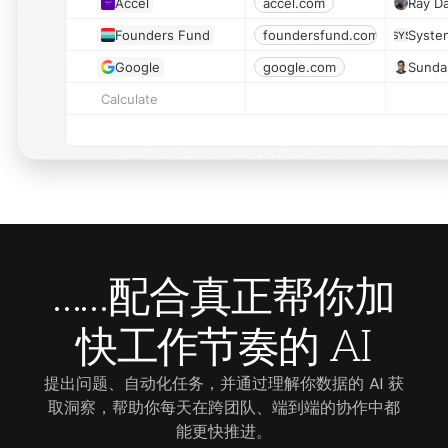
Accel
accel.com
Ray D
Founders Fund
foundersfund.com
Syste
SYS
Google
google.com
Sundar
Calculate
加
……配合真正帮你
快工作节奏
的 AI
提出问题、自动化任务，并通过理解你数据的 AI 获
取洞察，帮助你每天在跨团队、端到端的协作中都
能更快推进。