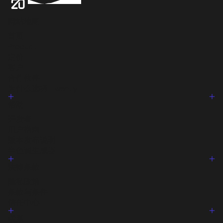
网站地图
首页
Product
定价
客户
合作伙伴
为什么选择 Twenty
帮助
开发者
用户指南
版本发布说明
半色调生成器
法律条款
隐私政策
条款与条件
信任中心
联系