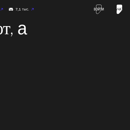
7,1 тыс.
ВОЙТИ
НАЧАТЬ
а
т,