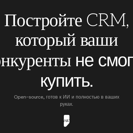
Постройте CRM,
который ваши
не смог
онкуренты
купить.
Open-source, готов к ИИ и полностью в ваших
руках.
НАЧАТЬ