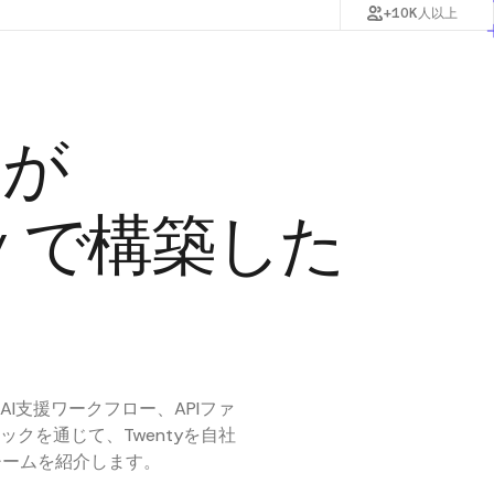
+10K人以上
ムが
ty で構築した
I支援ワークフロー、APIファ
クを通じて、Twentyを自社
チームを紹介します。