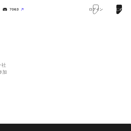
7063
ログイン
はじめる
一社
参加