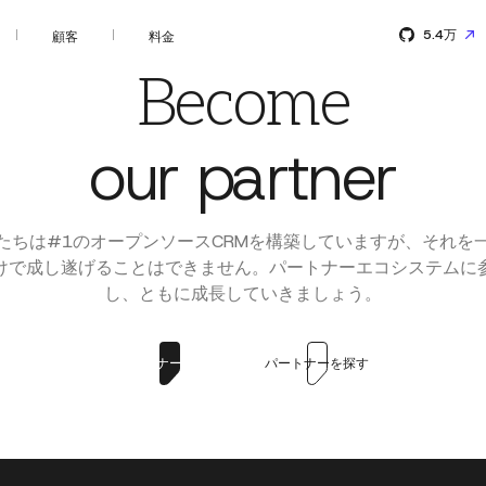
5.4万
顧客
料金
Become
our partner
たちは#1のオープンソースCRMを構築していますが、それを
けで成し遂げることはできません。パートナーエコシステムに
し、ともに成長していきましょう。
パートナーになる
パートナーを探す