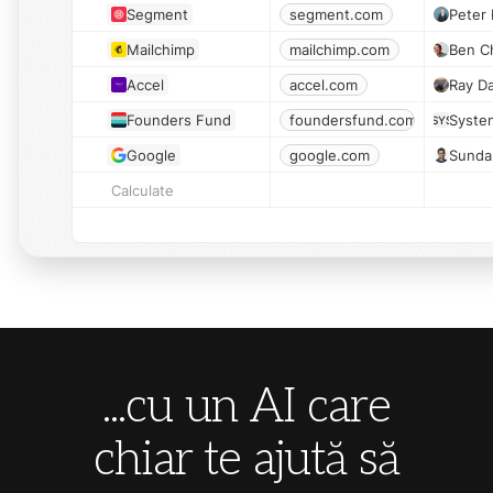
Segment
segment.com
Peter 
Mailchimp
mailchimp.com
Ben C
Accel
accel.com
Ray D
Founders Fund
foundersfund.com
Syste
SYS
Google
google.com
Sundar
Calculate
...cu un AI care
chiar te ajută să