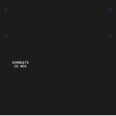
Generator halftone
Legal
Politica de Confidențialitate
Termeni și Condiții
Trust Center
Conectează-te
LinkedIn
VORBEȘTE
CU NOI
ÎNCEPE ACUM
Română
© 2026 – TWENTY