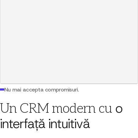
Job Title
Funcție
ex: CEO
IMPORT DE DATE
07 / 07
De la CSV la CRM în câteva minute.
Flux de import CSV
Mapare coloană‑la‑câmp (inclusiv relații)
Export CSV oricând
Nu mai accepta compromisuri.
o
Un CRM modern cu
interfață intuitivă