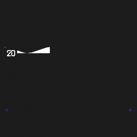
Sitemap
Acasă
Product
Prețuri
Clienți
Parteneri
De ce Twenty
Ajutor
Dezvoltatori
Ghidul utilizatorului
Note de versiune