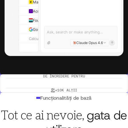
Mailchimp
mailchimp.com
Ben C
Accel
accel.com
Ray D
Founders Fund
foundersfund.com
Syste
SYS
Google
google.com
Sundar
Ask, search or make anything...
Calculate
Claude Opus 4.6
DE ÎNCREDERE PENTRU
+10K ALȚII
Funcționalități de bază
gata de
Tot ce ai nevoie,