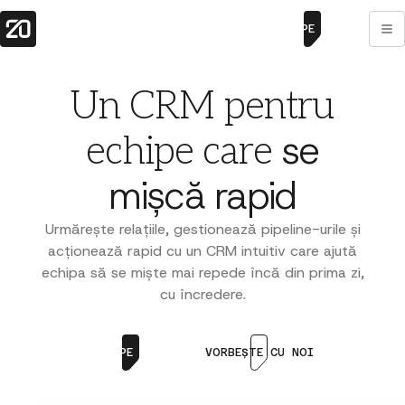
ÎNCEPE ACUM
Un CRM pentru
se
echipe care
mișcă rapid
Urmărește relațiile, gestionează pipeline-urile și
acționează rapid cu un CRM intuitiv care ajută
echipa să se miște mai repede încă din prima zi,
cu încredere.
ÎNCEPE ACUM
VORBEȘTE CU NOI