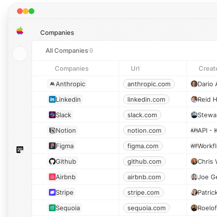
Companies
All Companies
9
Companies
Url
Creat
Anthropic
anthropic.com
Dario
Linkedin
linkedin.com
Reid 
Slack
slack.com
Notion
notion.com
API -
API
Figma
figma.com
Workf
WF
Github
github.com
Chris 
Airbnb
airbnb.com
Joe G
Stripe
stripe.com
Patric
Sequoia
sequoia.com
Roelof