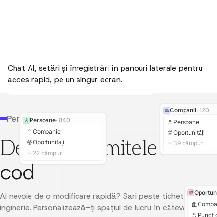
Chat AI, setări și înregistrări în panouri laterale pentru
acces rapid, pe un singur ecran.
+
Înregistrare nouă
✧
Îmbogățește
✎
Editează acțiunile
Companii
·
120
General
Declanșator
Workspace
Personalizare
Persoane
·
840
Înregistrare creată
URL
anthropic.com
Persoane
Companii
Félix Malfait
Proprietar de cont
Companie
Oportunități
fără
Depășește limitele
Adresă
548 Market St, San Fr...
Oportunități
39
câmpuri
Persoane
ICP
✓ True
22
câmpuri
Oportunități
Venituri
$500,000
cod
Taskuri
Acțiune
Filtru
Note
Oportuni
Câmpuri
Ai nevoie de o modificare rapidă? Sari peste tichetul de
Dashboarduri
Compa
inginerie. Personalizează-ți spațiul de lucru în câteva
Layout
Punct 