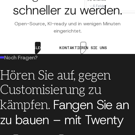
schneller zu werden.
Sonstiges
6
Felder
Mitarbeiter
·
Zahl
Adresse
·
Adresse
Open-Source, KI-ready und in wenigen Minuten
Aktion
Aktion
Aktion
Datensatz aktualisieren
E-Mail senden
Datensa
eingerichtet.
Erstellungsdatum
·
Datum & Uhrzeit
Neue Felder
·
LOSLEGEN
KONTAKTIEREN SIE UNS
Sektion hinzufügen
Noch Fragen?
Hören Sie auf, gegen
Customisierung zu
Fangen Sie an
kämpfen.
zu bauen – mit Twenty