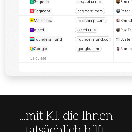
Sequoia
sequoia.com
Roelof
Segment
segment.com
Peter 
Mailchimp
mailchimp.com
Ben C
Accel
accel.com
Ray D
Founders Fund
foundersfund.com
Syste
SYS
Google
google.com
Sundar
Calculate
...mit KI, die Ihnen
tatsächlich hilft,