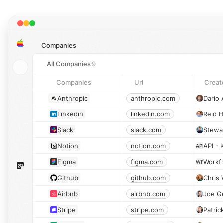
Companies
All Companies
9
Companies
Url
Creat
Anthropic
anthropic.com
Dario
Linkedin
linkedin.com
Reid 
Slack
slack.com
Notion
notion.com
API -
API
Figma
figma.com
Workf
WF
Github
github.com
Chris 
Airbnb
airbnb.com
Joe G
Stripe
stripe.com
Patric