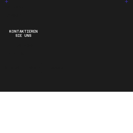
Kontakt
LinkedIn
KONTAKTIEREN
SIE UNS
LOSLEGEN
Deutsch
© 2026 – TWENTY