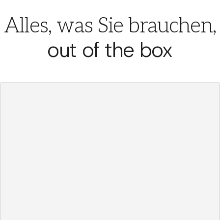
Alles, was Sie brauchen,
out of the box
Dashboards
/
Sales-Performance
⌘K
Durchschnittliche
Umsatz (YTD)
Dealgröße
$1.2M
$9.4K
12
%
5
%
Deals nach Monat
40
30
20
10
0
Jan
Feb
Mär
Apr
Mai
Jun
Jul