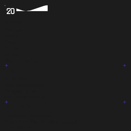
Sitemap
Startseite
Product
Preise
Kunden
Partner
Warum Twenty
Hilfe
Entwickler
Benutzerhandbuch
Release Notes
Halftone‑Generator
Rechtliches
Datenschutzerklärung
Allgemeine Geschäftsbedingungen
Trust Center